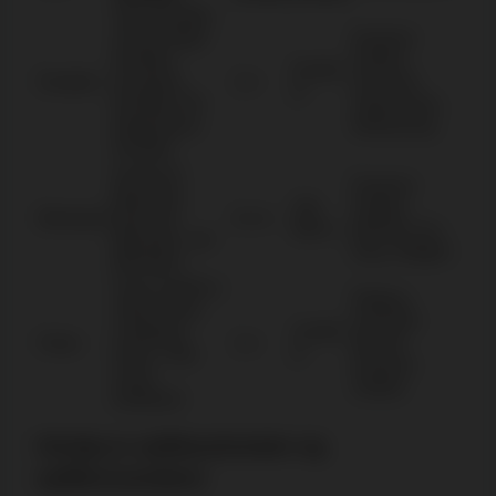
Titan Roulette,
Virtual Vegas
Expanse
Roulette,
Studios,
50 000
Roulette
European
1 kr
Amusnet,
kr
Roulette VIP,
Spinomenal,
Mega Boost
NetGaming
Roulette
American
Expanse
Blackjack,
150
Studios,
Blackjack
Diamond
0,1 kr
000 kr
BetSoft, Iron
Blackjack, 3D
Dog, Softgate
Blackjack
Texas Hold’em,
Platipus,
Video Poker,
GameArt,
Caribbean
10 000
Poker
1 kr
Betsoft,
Poker, Titan
kr
Expanse
Poker
Studios
Multihand
Utvalg av spilleautomater og
spillleverandører