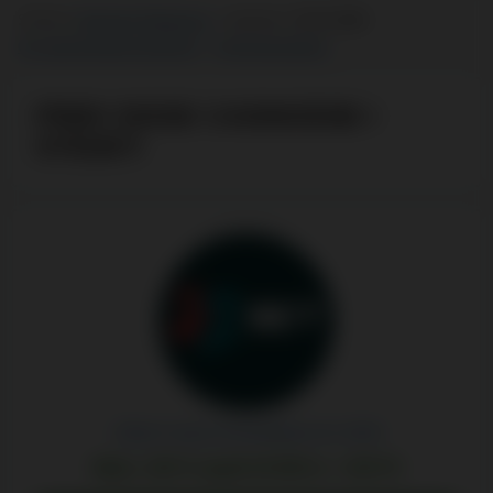
Skribent:
Benjamin Reppersen
Oppdatert:
02.07.2026
Om gjennomgang prosessen
Annonseavsløring
PRØV DISSE CASINOENE I
STEDET:
22bet Casino Anmeldelse for 2026
Maks. 100 % opptil 18 000 kr + 150 FS