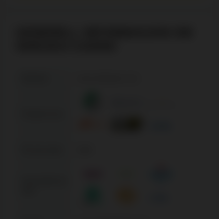
GENERELL INFORMASJON OM
SHIKAKA CASINO
Nettsted
www.shikaka1.com
Programvare
+ 44 Mer
På nett siden
2026
Innskuddsmet
oder
+ 7 Mer