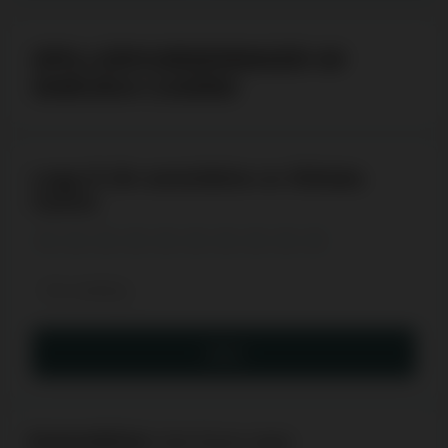
SPILLERVURDERINGER AV
SHIKAKA CASINO
Legg til din anmeldelse av Shikaka
Casino
Send
Anmendelser
(Det finnes ingen