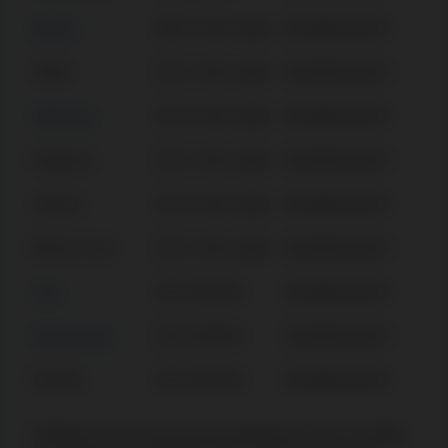
Bitcoin
300 kr–Ikke angitt
Øyeblikkelig
0%
Tether
115 kr–Ikke angitt
Øyeblikkelig
0%
Ethereum
115 kr–Ikke angitt
Øyeblikkelig
0%
Dogecoin
115 kr–Ikke angitt
Øyeblikkelig
0%
Litecoin
115 kr–Ikke angitt
Øyeblikkelig
0%
Bitcoin Cash
115 kr–Ikke angitt
Øyeblikkelig
0%
Visa
120–20 000 kr
Øyeblikkelig
0%
MasterCard
120–20 000 kr
Øyeblikkelig
0%
Revolut
120–20 000 kr
Øyeblikkelig
0%
Shikaka har et minimumsinnskudd på 115 kr, og tilbyr