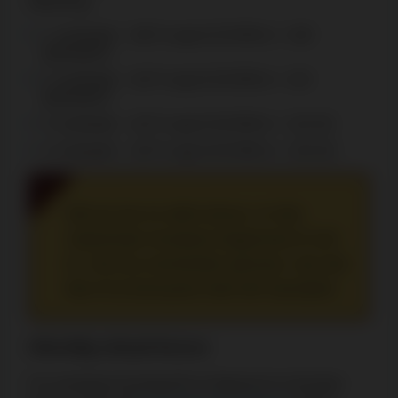
aktivering.
1. innskudd – 100 % opp til 20 000 kr + 100
gratisspinn
2. innskudd – 110 % opp til 30 000 kr + 110
gratisspinn
3. innskudd – 115 % opp til 40 000 kr + 115 GS
4. innskudd – 125 % opp til 50 000 kr + 125 GS
Når du har en aktiv bonus, er den
maksimale innsatsen begrenset til 100
kr. Hvis du overskrider grensen, kan det
føre til at bonusene dine blir kansellert.
Ukentlig reload-bonus
Fra mandag til torsdag får du tilgang til en fornybar