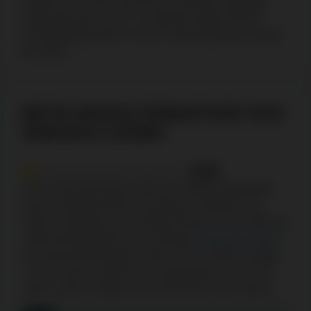
kamper. For ekstra verdi kan du aktivere ukentlige
reload-bonuser og 10 % cashback opptil 5 000 kr.
Omsetningskravene er 6x for velkomstbonusen og 8x
for resten.
BETALINGSALTERNATIVER HOS
SHIKAKA CASINO
1/10
Som et kryptovennlig casino lar Shikaka deg betale
med 15 kryptovalutaer, som Bitcoin, Ethereum og
Tether, samtidig som de støtter Revolut, Visa, Skrill og
andre fiat-alternativer. For de fleste
betalingsmetoder
er minimumsinnskuddet satt til 115 kr. Uttak tar opptil
72 timer og har grenser som bestemmes av din VIP-
status, med et maksimum på 200 000 kr per måned.