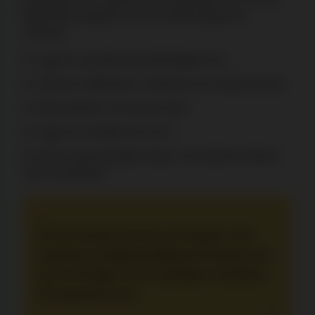
følge disse stegene for å ta ut ekte penger fra
casinoet:
Logg inn og klikk på profilwidgeten din.
Trykk på «Withdraw»-seksjonen for å åpne kassen.
Velg metoden som passer deg.
Legg inn et beløp over 20 €.
Fyll inn personopplysninger i de dedikerte feltene
og ta ut pengene.
“
Du har 24 timer på å be om refusjon. Ved
uautorisert tredjepartstilgang til kontoen din
har du 30 dager fra du oppdager hendelsen
til å rapportere den.