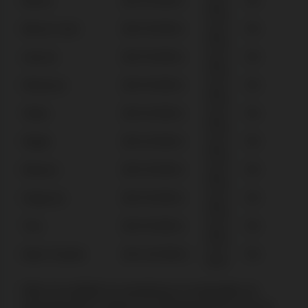
Bitcoin
200–50 000 kr
0%
timer
0–24
Bitcoin Cash
200–50 000 kr
0%
timer
0–24
Litecoin
200–50 000 kr
0%
timer
0–24
Ethereum
200–50 000 kr
0%
timer
0–24
Tether
200–50 000 kr
0%
timer
0–24
Ripple
200–50 000 kr
0%
timer
0–24
Binance
200–50 000 kr
0%
timer
0–24
Dogecoin
200–50 000 kr
0%
timer
0–24
Tron
200–50 000 kr
0%
timer
0–72
Bank Transfer
100–110 000 kr
0%
timer
Etter å ha fullført 3x omsetning av innskuddet, for
eksempel 60 € i spill for et innskudd på 20 €, kan du