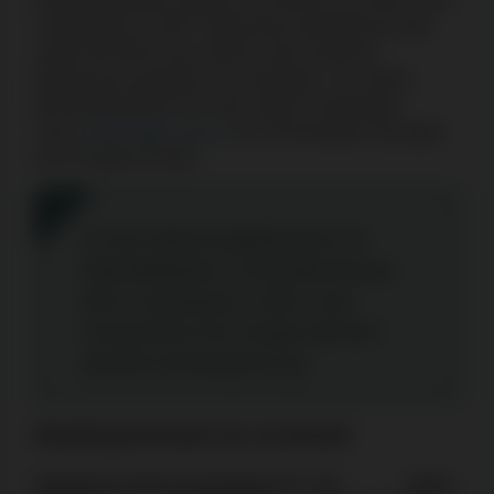
innskudd fra 5 USDT. Maksimale uttaksgrenser går
opptil 200 000 kr per måned, med unntak for
progressive jackpotter som utbetales i sin helhet.
Behandlingstiden kan være opptil 3 virkedager,
mens
raske uttak casino
via e-lommebøker og krypto
kan ta opptil 24 timer.
Du kan aktivere glidebryteren for
lotterideltakelse i innskuddsmenyen.
Når en kampanje er aktiv, viser
FortunePlay hvor mange lodd den
aktuelle transaksjonen gir.
Betalingsmetoder for innskudd
Betalingsmetode
Innskuddsgrenser
Tid
Gebyr