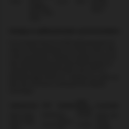
Poker
Classic,
0,10 €
500 €
Nucleus,
Caribbean
Reevo
Poker, Video
Poker
Utvalg av spilleautomater og leverandører
For å navigere blant de 16 000 spilleautomatene på
nett har casinoet kategorier som Drops & Wins, Hold
& Win og jackpotter, i tillegg til 10 temaer. Hvis du ser
etter høyt gevinstpotensial, tilbyr Blood Hoppers en
maksimal utbetaling på 25 000x, mens RTP-en i
Moneyfest ligger på 96,72%. I tillegg kan du spille nye
titler med «Exclusive»-merking før den offisielle
lanseringen.
Maks
Spilleautomat
RTP
Volatilitet
Leverandør
gevinst
Black Friday
96,35%
Høy
20 000x
Shady Lady
Book of Wild
Medium-
7Rings
96,15%
10 000x
West
høy
Gaming