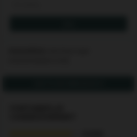
Send
Anmendelser
(Det finnes ingen
brukeranmeldelser ennå)
LEGG TIL DIN ANMELDELSE AV
FORTUNEPLAY
CASINOOVERSIKT
9.2/10