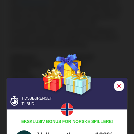
000
nettcasinospill
. Seksjonen High Bets passer for
spillere med større bankroll, og filtrerer frem titler som
Sugar Rush 1000 med en maksimal innsats på 50 €.
Du kan også sortere spillene etter de 185
leverandørene, og flere av de populære studioene
arrangerer turneringer, som Million of Drops med en
premiepott på 60 000 € fra BGaming.
Spillkategori
Antall spill
Spilleautomater
16 000+
Bordspill
200+
Video poker
30+
Instant win spill
60+
Livespill
740+
TIDSBEGRENSET
TILBUD!
Kan jeg sjekke
gevinststatistikk hos
EKSKLUSIV BONUS FOR NORSKE SPILLERE!
FortunePlay?