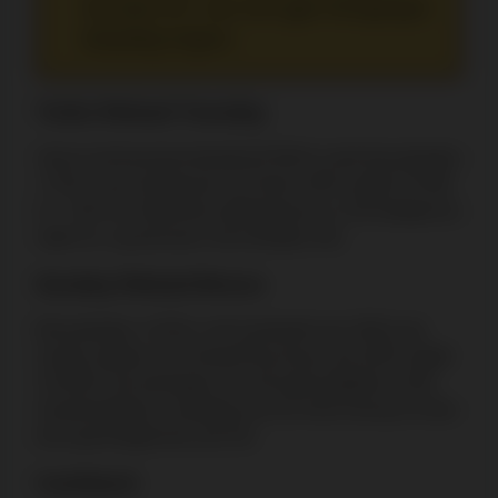
har bare 5%, noe som gjør fremgangen
betydelig tregere.
Turbo Reload Tuesday
Ved et minimumsinnskudd på 500 kr med bonuskoden
«TUE» hver tirsdag kan du hente 100% opptil 10 000
kr + 100 GS. Maksimal uttaksgrense er 10x beløpet du
satte inn, og bonusen må omsettes 40x.
Sunday Reload Bonus
Bonuskoden «SUN» ved innskudd over 200 kr gir
norske spillere en FortunePlay bonus på 100% opptil
10 000 kr på søndager. Du må også oppfylle et 40x
omsetningskrav, samtidig som du må ta hensyn til den
øvre gevinstgrensen på 10x.
Cashback