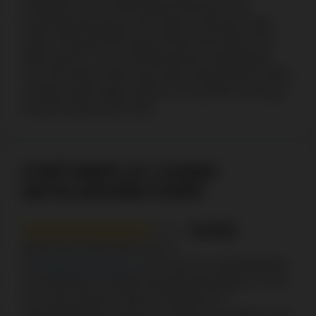
Predictions, der du får tilgang til bannere med
bookmakerkampanjer som Cyber Comboost opptil
100%. Filtre gjør det enkelt å finne store ligaer som
NBA og NHL, mens livebetting tilbyr sanntidsodds
som hele tiden endrer seg under arrangementer. Mens
vanlige verdier ligger mellom 1,42 og 6,80, overstiger
enkelte koeffisienter 20,00.
FORTUNEPLAY CASINO
BETALINGSMETODER
8.4/10
Minimumsinnskuddet for de 13
fiat
betalingsmetodene
, som voucher, mobilbetalinger,
e-lommebøker, bankkort og bankoverføringer, er 20 €.
For lavere grenser støtter FortunePlay 10
blokkjedebaserte valutaer som Bitcoin og Tether, med