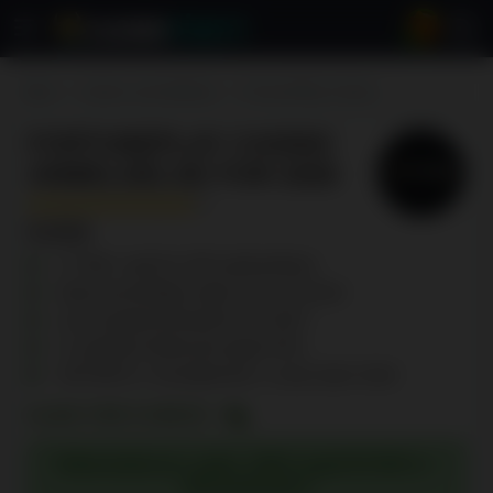
2
Hjem
Casino anmeldelser
FortunePlay Casino
FORTUNEPLAY CASINO
ANMELDELSE FOR 2026
9.2/10
17 000+ spill fra 185 spillutviklere
Gjennomsnittlige uttak innen 24 timer
Lave kryptoinnskudd fra 5 USDT
3 cashback-tilbud på opptil 20%
100 000 kr i hovedpremie i Lucky Spin Gold
KLIKK FOR Å KREVE
Velkomstbonus: maks. 100% opptil 50 000 kr +
300 gratisspinn