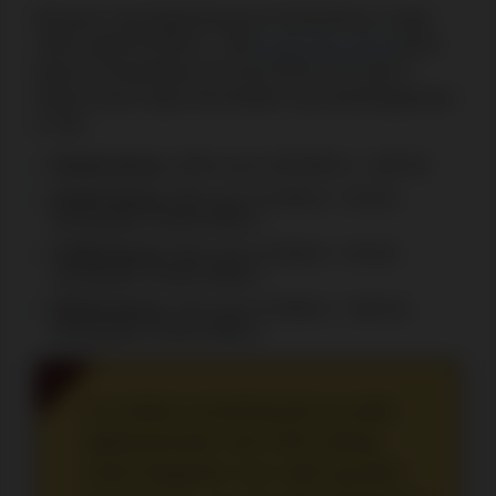
Bonusen ved registrering hos FortunePlay er maks
100% opptil 50 000 kr + 300
casino free spins
på de
første 4 innskuddene på minst 200 kr. De siste 3
delene krever egne bonuskoder, og omsetningskravet
er 40x.
Første bonus:
100% up to 100 000 kr + 100 GS
Andre bonus:
50% up to 10 000 kr + 50 GS,
bonuskode «FORTUNE2»
Tredje bonus:
50% up to 15 000 kr + 50 GS,
bonuskode «FORTUNE3»
Fjerde bonus:
75% up to 15 000 kr + 100 GS,
bonuskode «FORTUNE4»
For raskere omsetning bør du spille
spilleautomater med 100% bidrag.
Andre kategorier som rulett og poker