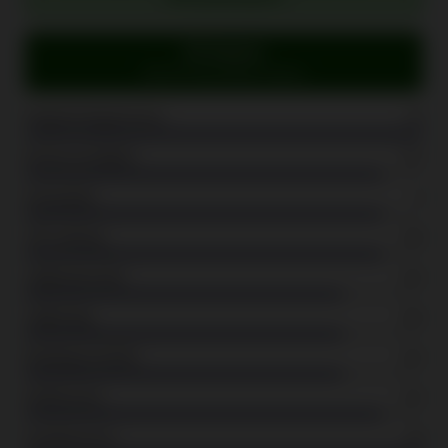
Få bonus
Gå til FortunePlay Casino
Registreringsprosess
10
Brukervennlighet
9.2
Kampanjer
9
VIP-erfaring
9.8
Spilleautomater
8.4
Spillutvalg
8.6
Betalingsmetoder
8.4
Mobilcasino
9.4
Kundeservice
10